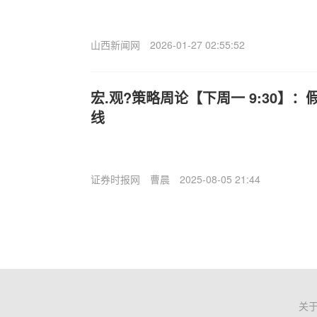
山西新闻网
2026-01-27 02:55:52
宏.观?策略周论【下周一 9:30】
线
证券时报网
曹晨
2025-08-05 21:44
关