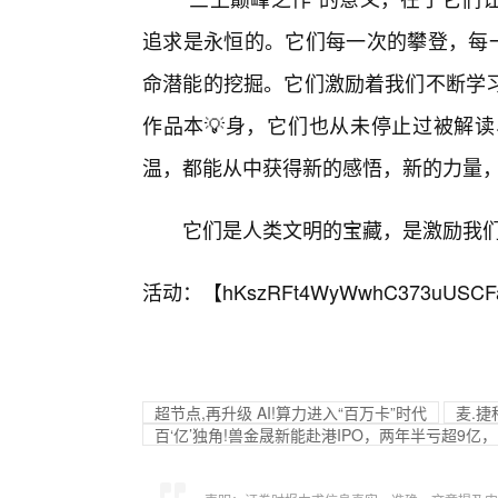
追求是永恒的。它们每一次的攀登，每一
命潜能的挖掘。它们激励着我们不断学
作品本💡身，它们也从未停止过被解读
温，都能从中获得新的感悟，新的力量，
它们是人类文明的宝藏，是激励我
活动：【
hKszRFt4WyWwhC373uUSCF
超节点,再升级 AI!算力进入“百万卡”时代
麦.捷
百‘亿’独角!兽金晟新能赴港IPO，两年半亏超9亿