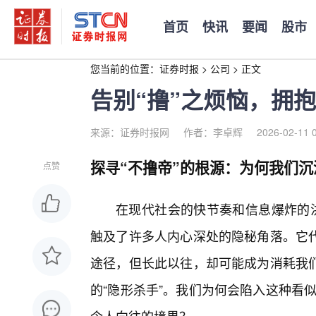
首页
快讯
要闻
股市
您当前的位置：
证券时报
>
公司
>
正文
告别“撸”之烦恼，拥抱
来源：证券时报网
作者：李卓辉
2026-02-11 
探寻“不撸帝”的根源：为何我们沉
点赞
在现代社会的快节奏和信息爆炸的洪
触及了许多人内心深处的隐秘角落。它代
途径，但长此以往，却可能成为消耗我
的“隐形杀手”。我们为何会陷入这种看似