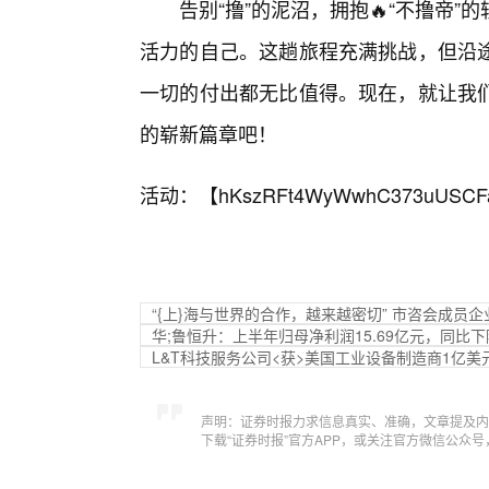
告别“撸”的泥沼，拥抱🔥“不撸帝
活力的自己。这趟旅程充满挑战，但沿
一切的付出都无比值得。现在，就让我
的崭新篇章吧！
活动：【
hKszRFt4WyWwhC373uUSCF
“{上}海与世界的合作，越来越密切” 市咨会成
华;鲁恒升：上半年归母净利润15.69亿元，同比下降
L&T科技服务公司<获>美国工业设备制造商1亿美
声明：证券时报力求信息真实、准确，文章提及内
下载“证券时报”官方APP，或关注官方微信公众