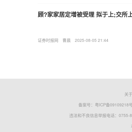
顾?家家居定增被受理 拟于上;交所
证券时报网
曹晨
2025-08-05 21:44
关
备案号：
粤ICP备09109218
违法和不良信息举报电话：0755-83