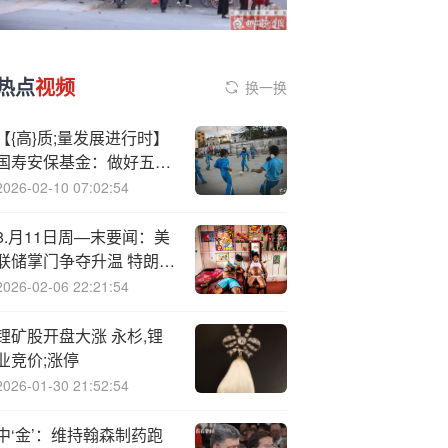
热点
视频
换一换
【{高}质;量发展进行时】
国寿安保基金：做好五篇
大文章的探索与实践
2026-02-10 07:02:54
8.月11日周—末要闻：美
联储掌门争夺升温 特朗普
政府拟任劳工统计局新局
2026-02-06 22:21:54
长 GPT-5用户反馈不如4o
美CPI数据将出
锂矿股开盘大涨 永杉,锂
业竞价;涨停
2026-01-30 21:52:54
中‘金’：维持翰森制药跑