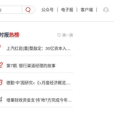
公众号
电子报
客户端
时报
热榜
换一换
上汽红岩{重}整敲定：30亿资本入局，控‘制’权将易主，四方联合体控 66% 股权！
第7期. 银行渠道经理的故事
德勤‘中’国研究<《>月度经济概览》（2025年10月）
增量财政资金支‘持’地?方完成今年经济社会发展目标