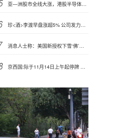
亚—洲股市全线大涨，港股半导体芯片概念爆发，中芯国际涨超9%
珍<酒>李渡早盘涨超5% 公司发力大珍、牛市啤酒等新品有望贡献增量
消息人士称：美国新授权下雪‘佛’龙委内{瑞}拉石油出口量减半
京西国:际于11月14日上午起停牌 待刊发内幕消息